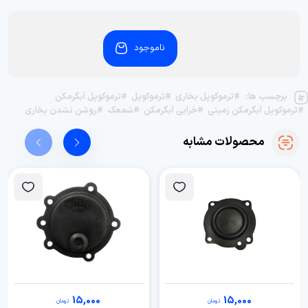
ناموجود
برچسب ها:
#ترموکوپل بخاری
#ترموکوپل
#ترموکوپل آبگرمکن
#ترموکوپل آبگرمکن زمینی
#خرابی آبگرمکن
#شمعک
#روشن نشدن بخاری
محصولات مشابه
15,000
15,000
تومان
تومان