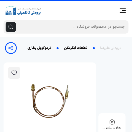
برودتی علیرضا
قطعات آبگرمکن
ترموکوپل بخاری آبسال بدون دودکش مهره 
تصاویر بیشتر …