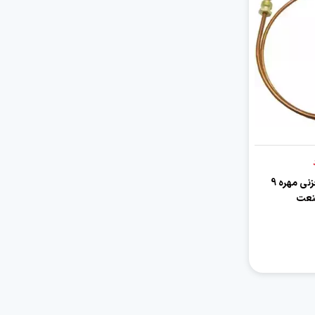
ترموکوپل آبگرمکن مخزنی مهره 9