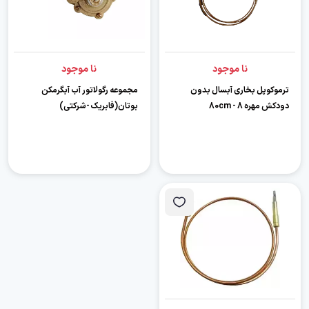
نا موجود
نا موجود
ترموکوپل بخاری آبسال بدون
مجموعه رگولاتور آب آبگرمکن
دودکش مهره 8 - 80cm
بوتان(فابریک -شرکتی)