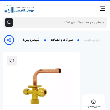
برودتی علیرضا
شیرآلات و اتصالات
شیرسرویس اسپیلت 1/2خم 90 درجه
تصاویر بیشتر …