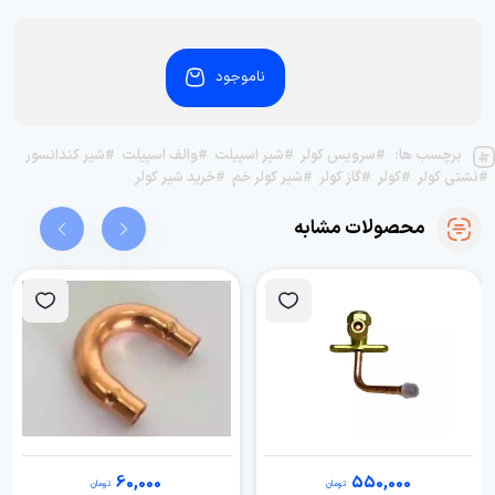
ناموجود
برچسب ها:
#سرویس کولر
#شیر اسپیلت
#والف اسپیلت
#شیر کندانسور
#نشتی کولر
#کولر
#گاز کولر
#شیر کولر خم
#خرید شیر کولر
محصولات مشابه
60,000
550,000
تومان
تومان