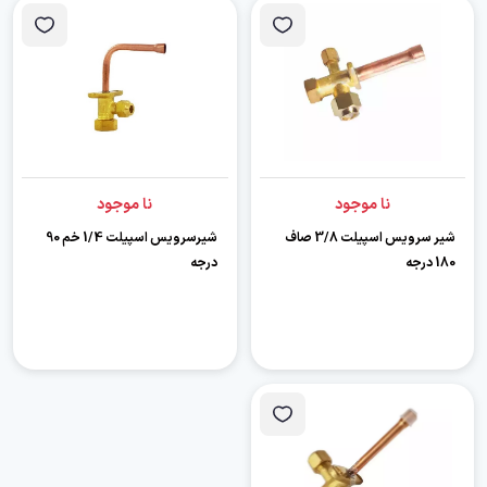
نا موجود
نا موجود
شیر سرویس اسپیلت 3/8 صاف
شیرسرویس اسپیلت 1/4 خم 90
180 درجه
درجه