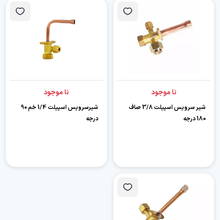
نا موجود
نا موجود
شیر سرویس اسپیلت 3/8 صاف
شیرسرویس اسپیلت 1/4 خم 90
180 درجه
درجه