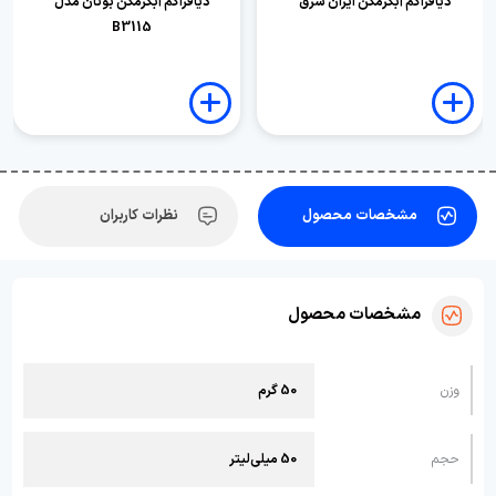
دیافراگم آبگرمکن ایران شرق
دیافراگم آبگرمکن بوتان مدل
B3115
مشخصات محصول
نظرات کاربران
مشخصات محصول
وزن
50 گرم
حجم
50 میلی‌لیتر