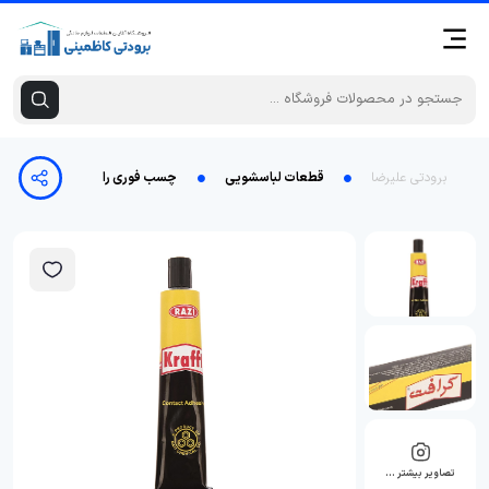
برودتی علیرضا
قطعات لباسشویی
چسب فوری رازی مدل Krafft حجم 50 میلی لیتر
تصاویر بیشتر …