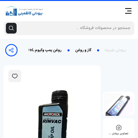
برودتی علیرضا
گاز و روغن
روغن پمپ وکیوم MotoroL حجم 1 لیتر
تصاویر بیشتر …