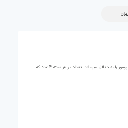
بران
پایه لرزه گیز کندانسور کولر های گازی دو تیکه این محصول میزان لرزشهای کندانسور های کولرگازی در هنگام روشن و خاموش شدن کمپرسور را به حداقل میرساند، تعداد در هر بسته 4 عدد که