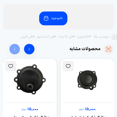
ناموجود
برچسب ها:
#الکتروژن
#فن 16 وات
#فن کندانسور
#فن فریزر
محصولات مشابه
15,000
15,000
تومان
تومان