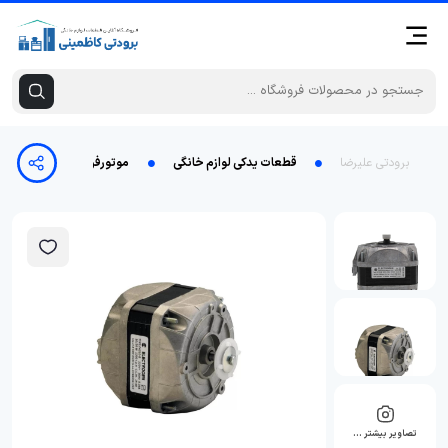
برودتی علیرضا
قطعات یدکی لوازم خانگی
موتورفن 16 وات الکتروژن
تصاویر بیشتر …