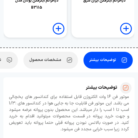
دیافراگم آبگرمکن ایران شرق
دیافراگم آبگرمکن بوتان مدل
B3115
توضیحات بیشتر
مشخصات محصول
ن
توضیحات بیشتر
موتور فن 16 وات الکتروژن قابل استفاده برای کندانسور های یخچالی
می باشد. این موتور فن قابلیت جا به جایی هوا در کندانسور های :1/3
اسب تا 1 اسب را دار میباشد. این محصول بدون پروانه عرضه میشود
و جهت خرید پروانه در قسمت محصولات میتوانید اقدام به خرید
کنید. در صورت بالانس نبودن پروانه قبلی حتما پروانه باید تعویض
گردد زیرا سبب خرابی مجدد فن میشود.