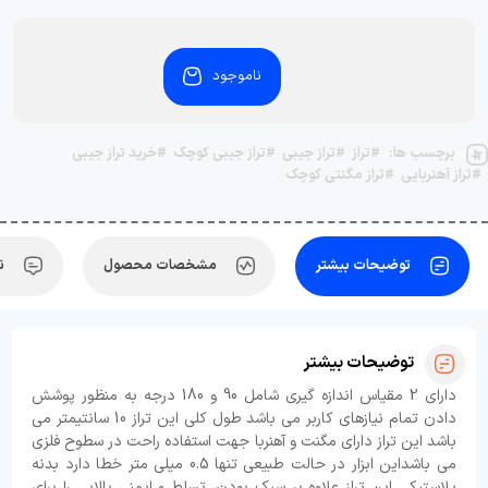
ناموجود
برچسب ها:
#تراز
#تراز جیبی
#تراز جیبی کوچک
#خرید تراز جیبی
#تراز آهنربایی
#تراز مگنتی کوچک
توضیحات بیشتر
مشخصات محصول
ن
توضیحات بیشتر
دارای 2 مقیاس اندازه ‌گیری شامل 90 و 180 درجه به منظور پوشش
دادن تمام نیازهای کاربر می باشد طول کلی این تراز 10 سانتیمتر می
باشد این تراز دارای مگنت و آهنربا جهت استفاده راحت در سطوح فلزی
می باشداین ابزار در حالت طبیعی تنها 0.5 میلی متر خطا دارد بدنه
پلاستیکی این تراز علاوه بر سبک بودن، تسلط و ایمنی بالایی را برای