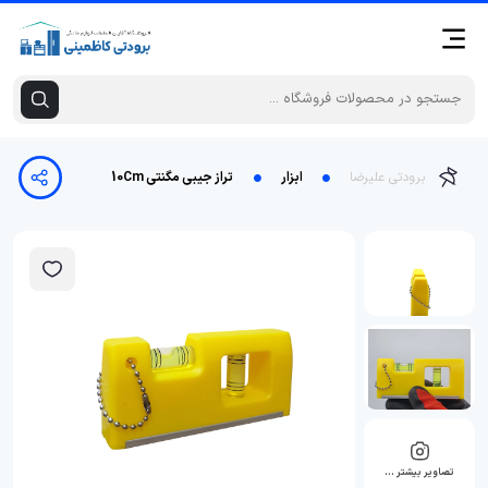
برودتی علیرضا
ابزار
تراز جیبی مگنتی 10Cm
تصاویر بیشتر …