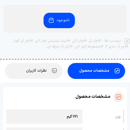
ناموجود
برچسب ها:
#آچار ال
#آچار آلن
#خرید اینترنتی آچار آلن
#آچار ال کولر
#آچر ال سایز 4
#مجموعه آچار آلن
#آچار ال حرفه ای
مشخصات محصول
نظرات کاربران
مشخصات محصول
وزن
171 گرم