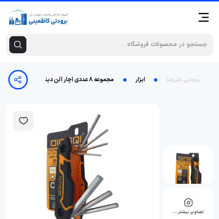
برودتی علیرضا
ابزار
مجموعه 8 عددی آچار آلن دینگشی مدل AR-17006
تصاویر بیشتر …