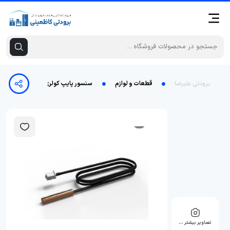
برودتی علیرضا
قطعات و لوازم
سنسور پایپ کولری 10 کیلو اهم
تصاویر بیشتر …