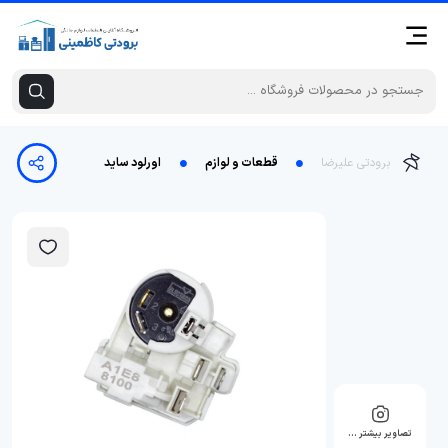
برودتی علیرضا
قطعات و لوازم
اورلود ساید
تصاویر بیشتر …