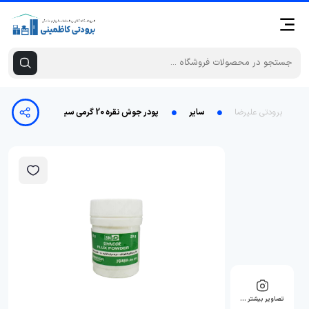
برودتی علیرضا
سایر
پودر جوش نقره 20 گرمی سیمنور
تصاویر بیشتر …