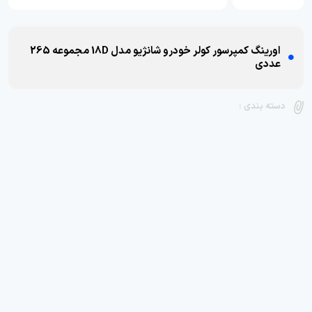
اورینگ کمپرسور کولر خودرو شانژیو مدل 18D مجموعه 265
عددی
دسته بندی :