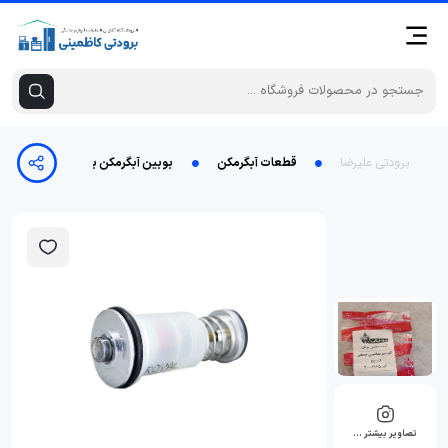
برودتی علیرضا
قطعات آبگرمکن
بوبین آبگرمکن بوتان مدل 3115 - فابریک شرکتی
تصاویر بیشتر …