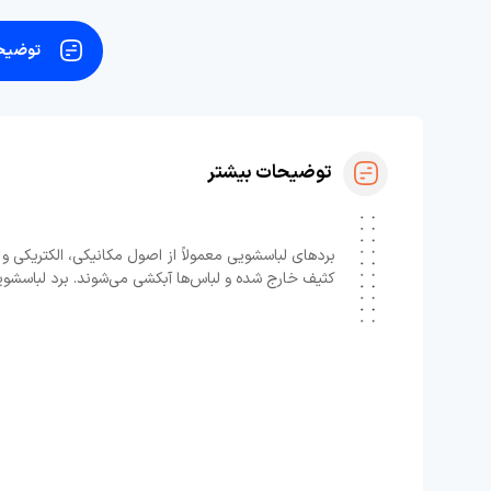
توضیحا
توضیحات بیشتر
بردهای لباسشویی معمولاً از اصول مکانیکی، الکتریکی و ا
کثیف خارج شده و لباس‌ها آبکشی می‌شوند. برد لباسشویی همه کاره درب جلو مدل xqg3388