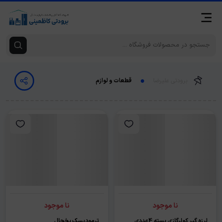
برودتی علیرضا
قطعات و لوازم
نا موجود
نا موجود
لرزه گیر کولرگازی بسته 4عددی
ترمودیسک یخچال